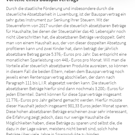
Durch die staatliche Förderung und insbesondere durch die
steuerliche Absetzbarkeit in Luxemburg, ist der Bausparvertrag ein
sehr gutes Instrument zur Senkung Ihrer Steuern. Mit der
Steuerreform von 2017 wurden die steuerlich absetzbaren Beträge
für Haushalte, bei denen der Steuerzahler das 40. Lebensjahr noch
nicht überschritten hat, die absetzbaren Beträge verdoppelt. Geht
man von einem Haushalt aus, der von dieser doppelten Absetzung
profitieren kann und zwei Kinder hat, dann beträgt der jährlich
absetzbare Betrag ganze 5.376,- Euros pro Jahr. Das entspricht eine
monatlichen Sparleistung von 448,- Euros pro Monat. Will man die
Vorteile aller steuerlich absetzbaren Produkte ausreizen, so können
in diesem Fall die beiden Eltern, neben dem Bausparvertrag noch
jeweils einen Rentensparvertrag abschließen, der dann nach
Paragraph 111 bis L.I.R. abgesetzt werden kann. Die steuerlich
absetzbaren Beträge hierfür sind dann nochmals 3.200,- Euros für
jeden Elternteil. Damit können für diese Sparverträge insgesamt
11.776,- Euros pro Jahr geltend gemacht werden. Hierfür müsste
dieser Haushalt jedoch insgesamt 981,33 Euros jeden Monat sparen.
Diese hohen absetzbaren Beträge erscheinen zwar sehr interessant,
die Erfahrung zeigt jedoch, dass nur wenige Haushalte die
Möglichkeiten haben, diese Beträge zu sparen und selbst die, die
dazu in der Lage wären, meistens nicht bereit sind, solch hohe
Beträge über viele Jahre in Sparprodukte zu binden.